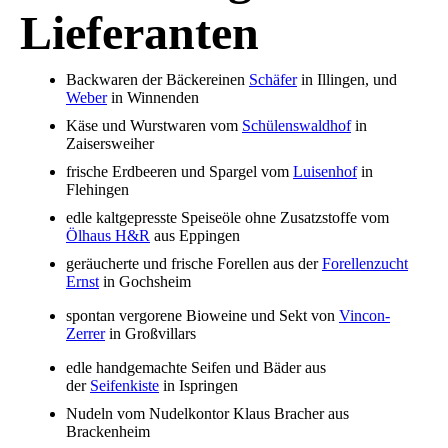
Lieferanten
Backwaren der Bäckereinen
Schäfer
in Illingen, und
Weber
in Winnenden
Käse und Wurstwaren vom
Schülenswaldhof
in
Zaisersweiher
frische Erdbeeren und Spargel vom
Luisenhof
in
Flehingen
edle kaltgepresste Speiseöle ohne Zusatzstoffe vom
Ölhaus H&R
aus Eppingen
geräucherte und frische Forellen aus der
Forellenzucht
Ernst
in Gochsheim
spontan vergorene Bioweine und Sekt von
Vincon-
Zerrer
in Großvillars
edle handgemachte Seifen und Bäder aus
der
Seifenkiste
in Ispringen
Nudeln vom Nudelkontor Klaus Bracher aus
Brackenheim